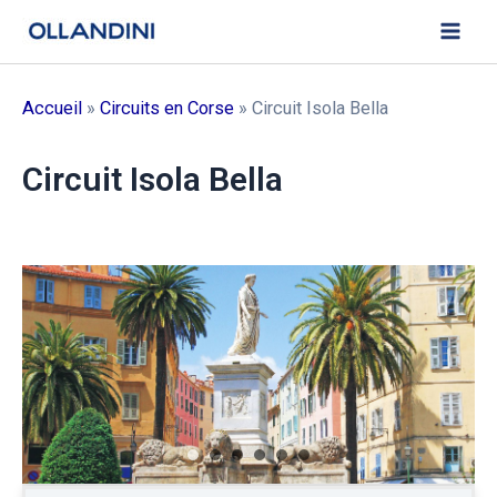
Aller
au
Mai
contenu
Men
Accueil
»
Circuits en Corse
»
Circuit Isola Bella
Circuit Isola Bella